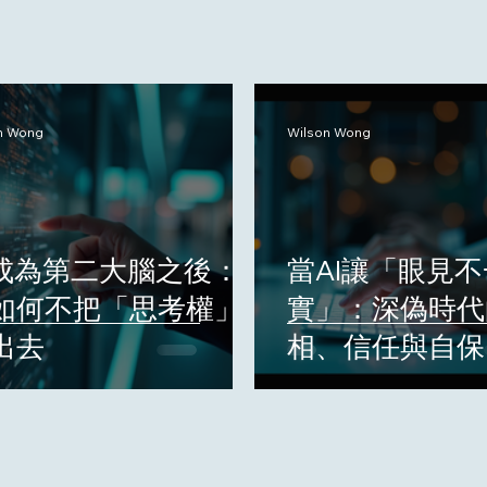
n Wong
Wilson Wong
I成為第二大腦之後：
當AI讓「眼見
如何不把「思考權」
實」：深偽時代
出去
相、信任與自保